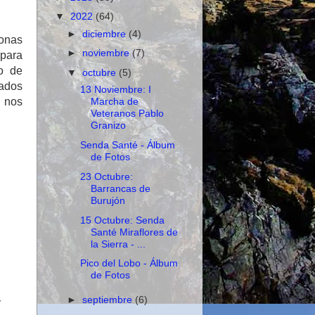
▼
2022
(64)
►
diciembre
(4)
zonas
►
noviembre
(7)
 para
lo de
▼
octubre
(5)
tados
13 Noviembre: I
a nos
Marcha de
Veteranos Pablo
Granizo
Senda Santé - Álbum
de Fotos
23 Octubre:
Barrancas de
Burujón
15 Octubre: Senda
Santé Miraflores de
la Sierra - ...
Pico del Lobo - Álbum
de Fotos
►
septiembre
(6)
y