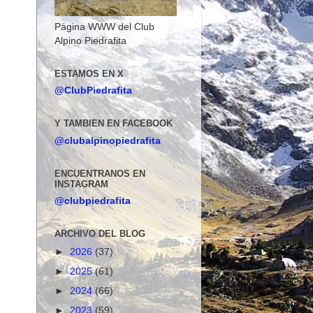
Página WWW del Club
Alpino Piedrafita
ESTAMOS EN X
@ClubPiedrafita
Y TAMBIEN EN FACEBOOK
@clubalpinopiedrafita
ENCUENTRANOS EN
INSTAGRAM
@clubpiedrafita
ARCHIVO DEL BLOG
►
2026
(37)
►
2025
(61)
►
2024
(66)
►
2023
(59)