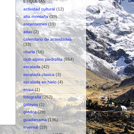
ETIQUETAS
actividad cultural
(12)
alta montaña
(39)
ascensiones
(19)
atlas
(2)
calendario de actividades
(33)
charla
(16)
club alpino piedrafita
(654)
escalada
(42)
escalada clasica
(3)
escalada en hielo
(4)
esqui
(1)
fotografia
(262)
galayos
(1)
gredos
(29)
guadarrama
(196)
invernal
(19)