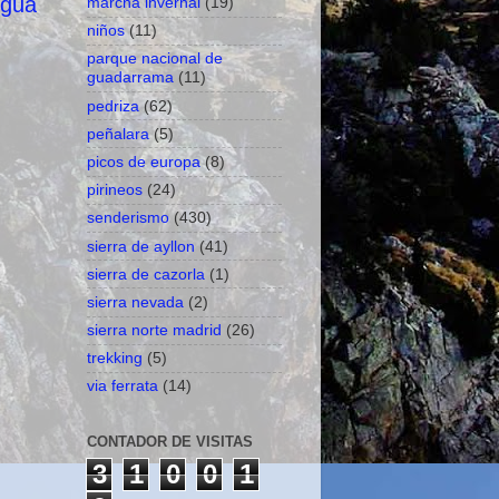
igua
marcha invernal
(19)
niños
(11)
parque nacional de
guadarrama
(11)
pedriza
(62)
peñalara
(5)
picos de europa
(8)
pirineos
(24)
senderismo
(430)
sierra de ayllon
(41)
sierra de cazorla
(1)
sierra nevada
(2)
sierra norte madrid
(26)
trekking
(5)
via ferrata
(14)
CONTADOR DE VISITAS
3
1
0
0
1