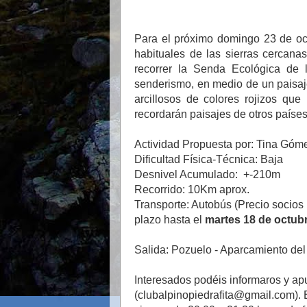
Para el próximo domingo 23 de oct
habituales de las sierras cercana
recorrer la Senda Ecológica de l
senderismo, en medio de un paisaj
arcillosos de colores rojizos qu
recordarán paisajes de otros paíse
Actividad Propuesta por: Tina Góm
Dificultad Física-Técnica: Baja
Desnivel Acumulado: +-210m
Recorrido: 10Km aprox.
Transporte: Autobús
(
Precio socios 
plazo hasta el
martes 18 de octub
Salida: Pozuelo - Aparcamiento del
Interesados podéis informaros y apu
(clubalpinopiedrafita@gmail.com).