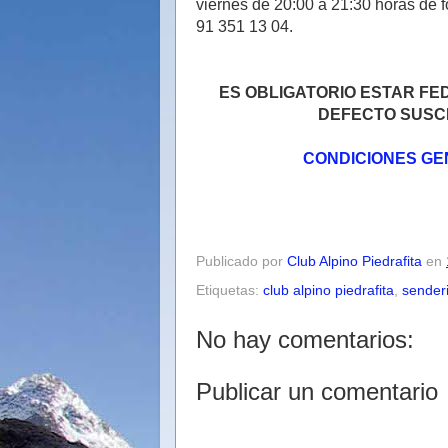
viernes de 20:00 a 21:30 horas de f
91 351 13 04.
ES OBLIGATORIO ESTAR FE
DEFECTO SUSCR
CONDICIONES GE
Publicado por
Club Alpino Piedrafita
en
Etiquetas:
club alpino piedrafita
,
sender
No hay comentarios:
Publicar un comentario