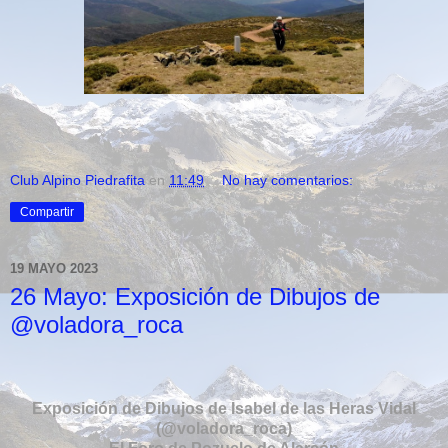
Club Alpino Piedrafita
en
11:49
No hay comentarios:
Compartir
19 MAYO 2023
26 Mayo: Exposición de Dibujos de
@voladora_roca
Exposición de Dibujos
de Isabel de las Heras Vidal
(@voladora_roca)