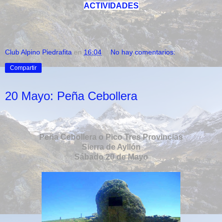
ACTIVIDADES
Club Alpino Piedrafita
en
16:04
No hay comentarios:
Compartir
20 Mayo: Peña Cebollera
Peña Cebollera o Pico Tres Provincias
Sierra de Ayllón
Sábado 20 de Mayo