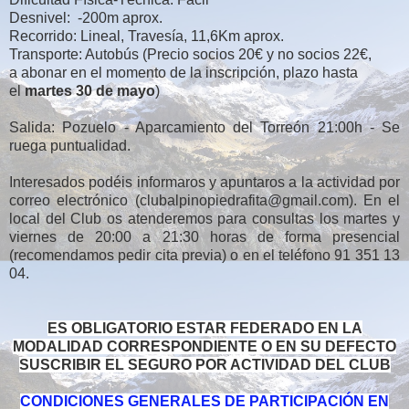
Desnivel: -200m aprox.
Recorrido: Lineal, Travesía, 11,6Km aprox.
Transporte: Autobús
(
Precio socios 20€ y no socios 22€,
a
abonar en el momento de la inscripción, plazo hasta
el
martes 30 de mayo
)
Salida: Pozuelo - Aparcamiento del Torreón 21:00h - Se
ruega puntualidad.
Interesados podéis informaros y apuntaros a la actividad por
correo electrónico (clubalpinopiedrafita@gmail.com).
En el
local del Club os atenderemos para consultas los martes y
viernes de 20:00 a 21:30 horas de forma presencial
(recomendamos pedir cita previa) o en el teléfono 91 351 13
04.
ES OBLIGATORIO ESTAR FEDERADO EN LA
MODALIDAD CORRESPONDIENTE O EN SU DEFECTO
SUSCRIBIR EL SEGURO POR ACTIVIDAD DEL CLUB
CONDICIONES GENERALES DE PARTICIPACIÓN EN