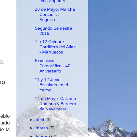
Pico Zapatero
28 de Mayo: Marcha
Cercedilla -
Segovia
Segundo Semestre
2016
7 a 12 Octubre
Cordillera del Atlas
- Marruecos
Exposición
 91
Fotográfica - 40
Aniversario
11 y 12 Junio:
TO
Escalada en el
Yelmo
14 de Mayo: Calzada
Romana y Bardera
de Navalmoral
eblo
►
abril
(3)
guido
►
marzo
(5)
 de
la
►
febrero
(4)