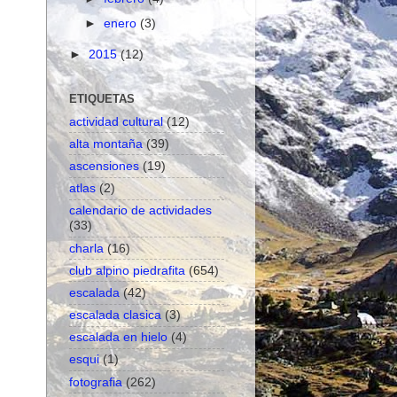
►
enero
(3)
►
2015
(12)
ETIQUETAS
actividad cultural
(12)
alta montaña
(39)
ascensiones
(19)
atlas
(2)
calendario de actividades
(33)
charla
(16)
club alpino piedrafita
(654)
escalada
(42)
escalada clasica
(3)
escalada en hielo
(4)
esqui
(1)
fotografia
(262)