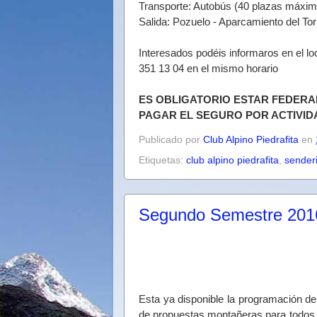
Transporte: Autobús (40 plazas máxim
Salida: Pozuelo - Aparcamiento del Tor
Interesados podéis informaros en el lo
351 13 04 en el mismo horario
ES OBLIGATORIO ESTAR FEDERA
PAGAR EL SEGURO POR ACTIVID
Publicado por
Club Alpino Piedrafita
en
Etiquetas:
club alpino piedrafita
,
sender
Segundo Semestre 201
Esta ya disponible la programación d
de propuestas montañeras para todos l