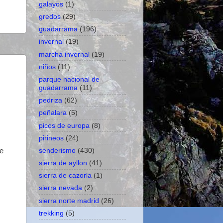
galayos
(1)
gredos
(29)
guadarrama
(196)
invernal
(19)
marcha invernal
(19)
niños
(11)
parque nacional de
guadarrama
(11)
pedriza
(62)
peñalara
(5)
picos de europa
(8)
pirineos
(24)
senderismo
(430)
se
sierra de ayllon
(41)
sierra de cazorla
(1)
sierra nevada
(2)
sierra norte madrid
(26)
trekking
(5)