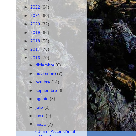
►
2022
(64)
►
2021
(60)
►
2020
(32)
►
2019
(66)
►
2018
(56)
►
2017
(78)
▼
2016
(70)
►
diciembre
(6)
►
noviembre
(7)
►
octubre
(14)
►
septiembre
(6)
►
agosto
(3)
►
julio
(3)
►
junio
(9)
▼
mayo
(7)
4 Junio: Ascensión al