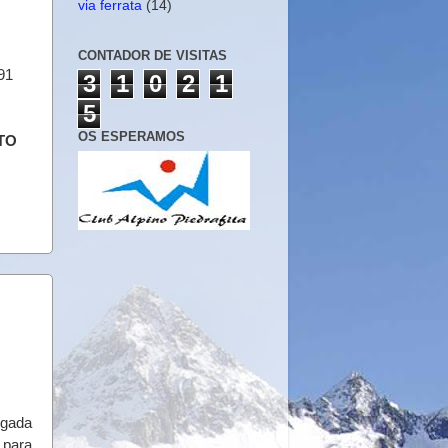
via ferrata
(14)
CONTADOR DE VISITAS
 91
3
1
0
2
1
5
OS ESPERAMOS
TO
rgada
 para