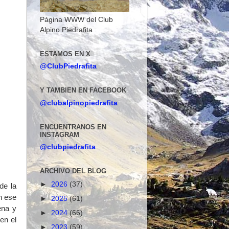
Página WWW del Club
Alpino Piedrafita
ESTAMOS EN X
@ClubPiedrafita
Y TAMBIEN EN FACEBOOK
@clubalpinopiedrafita
ENCUENTRANOS EN
INSTAGRAM
@clubpiedrafita
ARCHIVO DEL BLOG
►
2026
(37)
de la
n ese
►
2025
(61)
ena y
►
2024
(66)
en el
►
2023
(59)