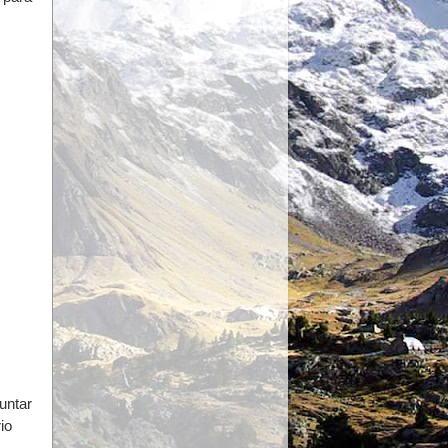
untar
io