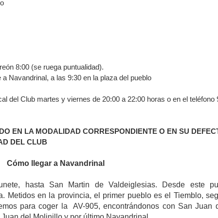
so
reón 8:00 (se ruega puntualidad).
a Navandrinal, a las 9:30 en la plaza del pueblo
cal del Club martes y viernes de 20:00 a 22:00 horas o en el teléfono
DO EN LA MODALIDAD CORRESPONDIENTE O EN SU DEFEC
AD DEL CLUB
Cómo llegar a Navandrinal
unete, hasta San Martin de Valdeiglesias. Desde este pu
a. Metidos en la provincia, el primer pueblo es el Tiemblo, se
remos para coger
la AV-905
, encontrándonos con San Juan
 Juan del Molinillo y por último Navandrinal.