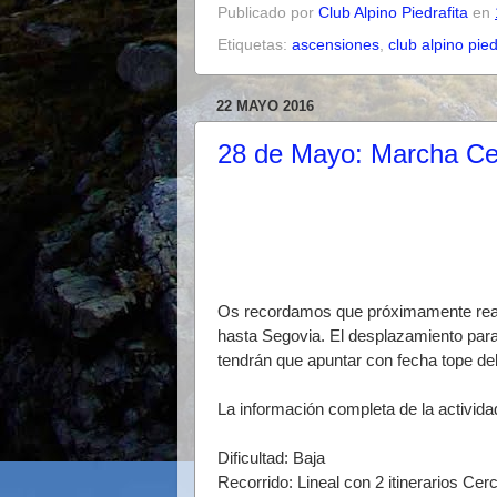
Publicado por
Club Alpino Piedrafita
en
Etiquetas:
ascensiones
,
club alpino pied
22 MAYO 2016
28 de Mayo: Marcha Cer
Os recordamos que próximamente reali
hasta Segovia. El desplazamiento para 
tendrán que apuntar con fecha tope de
La información completa de la activid
Dificultad: Baja
Recorrido: Lineal con 2 itinerarios Ce