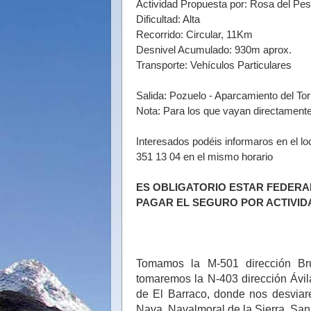
Actividad Propuesta por: Rosa del Pe
Dificultad: Alta
Recorrido: Circular, 11Km
Desnivel Acumulado: 930m aprox.
Transporte: Vehículos Particulares
Salida: Pozuelo - Aparcamiento del Tor
Nota: Para los que vayan directamente 
Interesados podéis informaros en el lo
351 13 04 en el mismo horario
ES OBLIGATORIO ESTAR FEDERA
PAGAR EL SEGURO POR ACTIVID
Tomamos
la M-501
dirección Br
tomaremos
la N-403
dirección Ávil
de El Barraco, donde nos desvia
Nava,
Navalmoral de
la Sierra, San