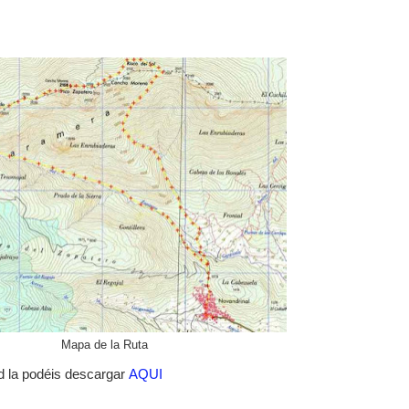
Mapa de la Ruta
ad la podéis descargar
AQUI