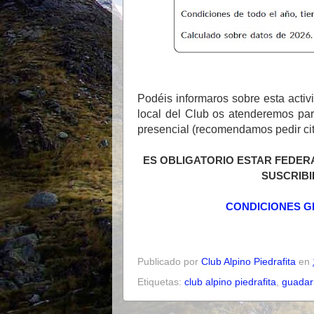
Podéis informaros sobre esta activ
local del Club os atenderemos par
presencial (recomendamos pedir cita
ES OBLIGATORIO ESTAR FEDER
SUSCRIBI
CONDICIONES G
Publicado por
Club Alpino Piedrafita
en
Etiquetas:
club alpino piedrafita
,
guada