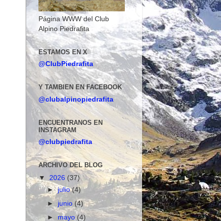
Página WWW del Club
Alpino Piedrafita
ESTAMOS EN X
@ClubPiedrafita
Y TAMBIEN EN FACEBOOK
@clubalpinopiedrafita
ENCUENTRANOS EN
INSTAGRAM
@clubpiedrafita
ARCHIVO DEL BLOG
▼
2026
(37)
►
julio
(4)
►
junio
(4)
►
mayo
(4)