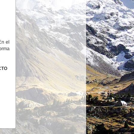
En el
forma
CTO