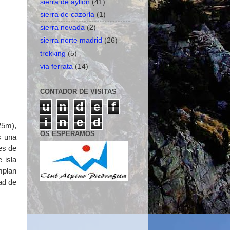
sierra de ayllon
(41)
sierra de cazorla
(1)
sierra nevada
(2)
sierra norte madrid
(26)
trekking
(5)
via ferrata
(14)
CONTADOR DE VISITAS
u
n
d
e
f
i
n
e
d
25m),
OS ESPERAMOS
s una
es de
 isla
mplan
ad de