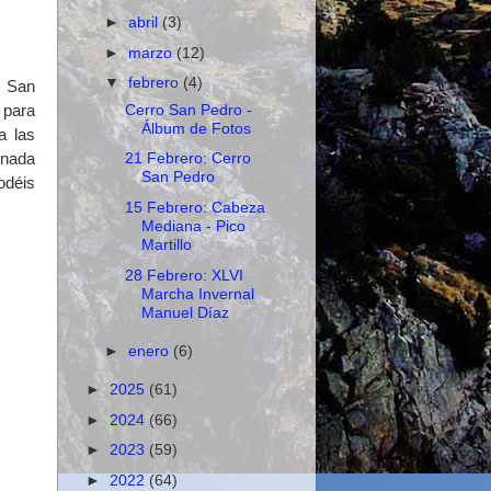
►
abril
(3)
►
marzo
(12)
▼
febrero
(4)
o San
Cerro San Pedro -
 para
Álbum de Fotos
a las
 nada
21 Febrero: Cerro
San Pedro
odéis
15 Febrero: Cabeza
Mediana - Pico
Martillo
28 Febrero: XLVI
Marcha Invernal
Manuel Díaz
►
enero
(6)
►
2025
(61)
►
2024
(66)
►
2023
(59)
►
2022
(64)