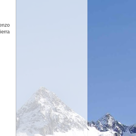
ienzo
ierra