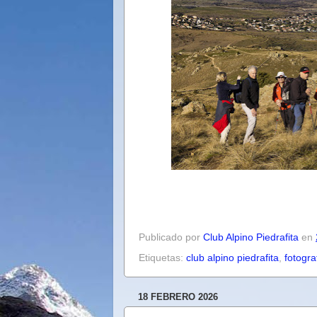
Publicado por
Club Alpino Piedrafita
en
Etiquetas:
club alpino piedrafita
,
fotogra
18 FEBRERO 2026