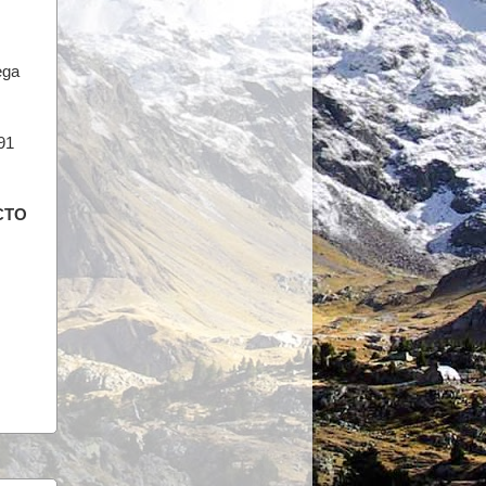
ega
 91
CTO