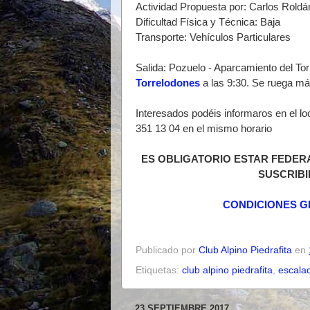
Actividad Propuesta por: Carlos Roldá
Dificultad Física y Técnica: Baja
Transporte: Vehículos Particulares
Salida: Pozuelo - Aparcamiento del To
Torrelodones
a las 9:30. Se ruega má
Interesados podéis informaros en el lo
351 13 04 en el mismo horario
ES OBLIGATORIO ESTAR FEDER
SUSCRIBI
CONDICIONES G
Publicado por
Club Alpino Piedrafita
en
Etiquetas:
club alpino piedrafita
,
escala
23 SEPTIEMBRE 2017