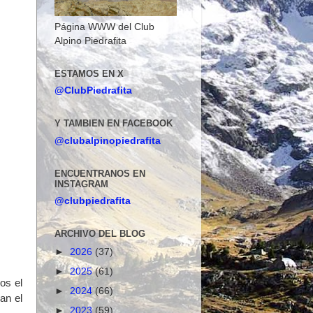
Página WWW del Club
Alpino Piedrafita
ESTAMOS EN X
@ClubPiedrafita
Y TAMBIEN EN FACEBOOK
@clubalpinopiedrafita
ENCUENTRANOS EN
INSTAGRAM
@clubpiedrafita
ARCHIVO DEL BLOG
►
2026
(37)
►
2025
(61)
os el
►
2024
(66)
an el
►
2023
(59)