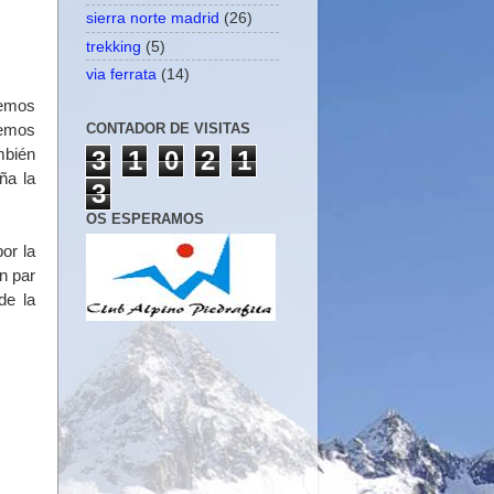
sierra norte madrid
(26)
trekking
(5)
via ferrata
(14)
remos
CONTADOR DE VISITAS
remos
mbién
3
1
0
2
1
ña la
3
OS ESPERAMOS
or la
n par
de la