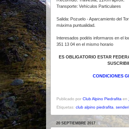
Transporte: Vehículos Particulares
Salida: Pozuelo - Aparcamiento del Tor
máxima puntualidad.
Interesados podéis informaros en el lo
351 13 04 en el mismo horario
ES OBLIGATORIO ESTAR FEDER
SUSCRIBI
CONDICIONES G
Publicado por
Club Alpino Piedrafita
en
Etiquetas:
club alpino piedrafita
,
sender
20 SEPTIEMBRE 2017