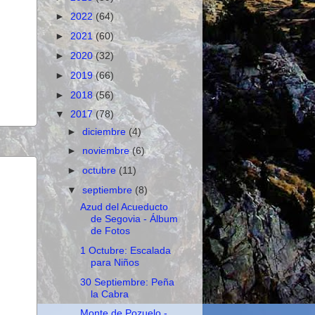
►
2022
(64)
►
2021
(60)
►
2020
(32)
►
2019
(66)
►
2018
(56)
▼
2017
(78)
►
diciembre
(4)
►
noviembre
(6)
►
octubre
(11)
▼
septiembre
(8)
Azud del Acueducto
de Segovia - Álbum
de Fotos
1 Octubre: Escalada
para Niños
30 Septiembre: Peña
la Cabra
Monte de Pozuelo -