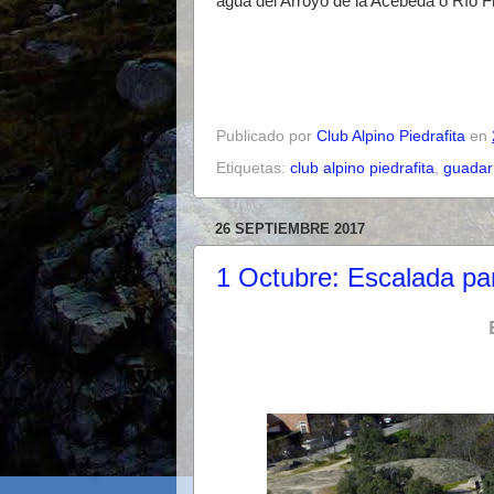
agua del Arroyo de la Acebeda o Río F
Publicado por
Club Alpino Piedrafita
en
Etiquetas:
club alpino piedrafita
,
guada
26 SEPTIEMBRE 2017
1 Octubre: Escalada pa