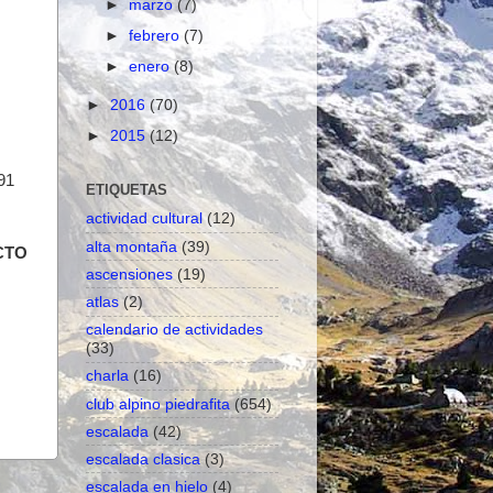
►
marzo
(7)
►
febrero
(7)
►
enero
(8)
►
2016
(70)
►
2015
(12)
 91
ETIQUETAS
actividad cultural
(12)
alta montaña
(39)
CTO
ascensiones
(19)
atlas
(2)
calendario de actividades
(33)
charla
(16)
club alpino piedrafita
(654)
escalada
(42)
escalada clasica
(3)
escalada en hielo
(4)