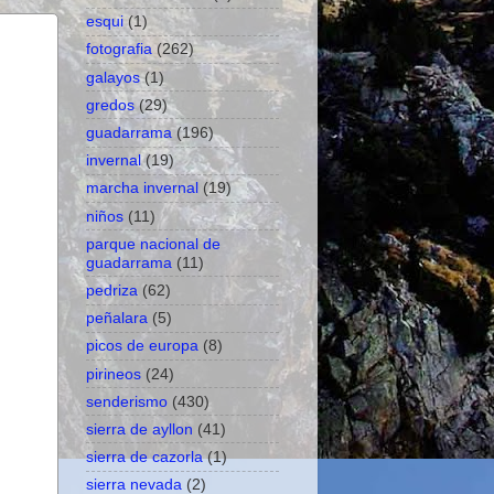
esqui
(1)
fotografia
(262)
galayos
(1)
gredos
(29)
guadarrama
(196)
invernal
(19)
marcha invernal
(19)
niños
(11)
parque nacional de
guadarrama
(11)
pedriza
(62)
peñalara
(5)
picos de europa
(8)
pirineos
(24)
senderismo
(430)
sierra de ayllon
(41)
sierra de cazorla
(1)
sierra nevada
(2)