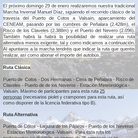
El próximo domingo 29 de enero realizaremos nuestra tradicional
Marcha Invernal Manuel Díaz, siguiendo el recorrido clásico de la
travesía del Puerto de Cotos a Valsaín, aparcamiento del
CENEAM, pasando por las cumbres de Peñalara (2.428m), el
Risco de los Claveles (2.388m) y el Puerto del Nevero (2.096).
También habrá la habrá la posibilidad de realizar una ruta
alternativa menos exigente, tal y como indicamos a continuación.
Al apuntaros a la marcha tendréis que indicar la ruta que queréis
realizar, así como abonar el importe del autobús.
Ruta Clásica
Puerto de Cotos - Dos Hermanas - Cima de Peñalara - Risco de
Claveles - Puerto de de los
Neveros - Estación Meteorológica -
Valsaín. Máximo de participantes para
esta ruta
25
personas
(necesarios piolet y crampones para esta ruta, así
como disponer de la licencia federativa tipo B).
Ruta Alternativa
Puerto de Cotos - Laguna de los Pájaros - Puerto de los Neveros
- Estación
Meteorológica -Valsaín. Para esta ruta los
participantes se dividirán en grupos de
25 personas
, si es