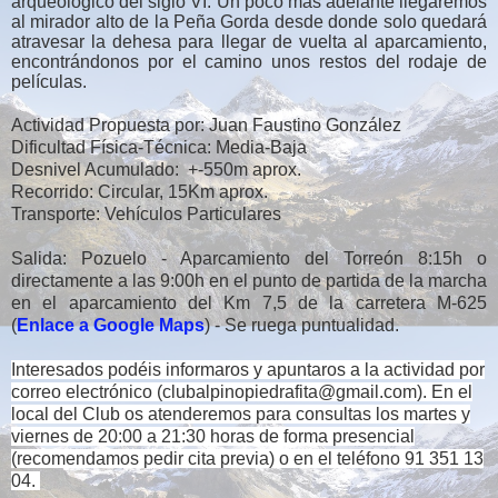
arqueológico del siglo VI. Un poco más adelante llegaremos
al mirador alto de la Peña Gorda desde donde
solo quedará
atravesar la dehesa para llegar de vuelta al aparcamiento,
encontrándonos por el camino unos restos del rodaje de
películas.
Actividad Propuesta por: Juan Faustino González
Dificultad Física-Técnica: Media-Baja
Desnivel Acumulado: +-550m aprox.
Recorrido: Circular, 15Km aprox.
Transporte: Vehículos Particulares
Salida: Pozuelo - Aparcamiento del Torreón 8:15h o
directamente a las 9:00h en el punto de partida de la marcha
en el aparcamiento del Km 7,5 de la carretera M-625
(
Enlace a Google Maps
) - Se ruega puntualidad.
Interesados podéis informaros y apuntaros a la actividad por
correo electrónico (clubalpinopiedrafita@gmail.com).
En el
local del Club os atenderemos para consultas los martes y
viernes de 20:00 a 21:30 horas de forma presencial
(recomendamos pedir cita previa) o en el teléfono 91 351 13
04.