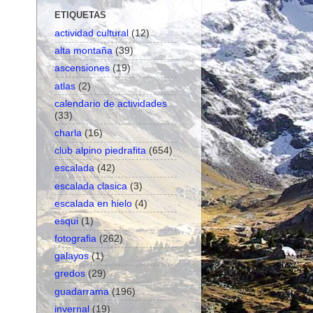
ETIQUETAS
actividad cultural
(12)
alta montaña
(39)
ascensiones
(19)
atlas
(2)
calendario de actividades
(33)
charla
(16)
club alpino piedrafita
(654)
escalada
(42)
escalada clasica
(3)
escalada en hielo
(4)
esqui
(1)
fotografia
(262)
galayos
(1)
gredos
(29)
guadarrama
(196)
invernal
(19)