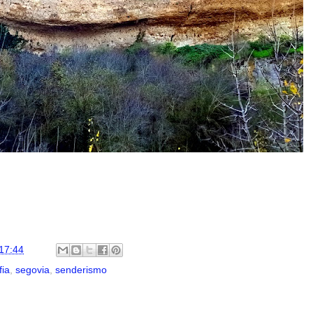
17:44
fia
,
segovia
,
senderismo