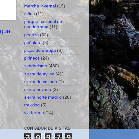
marcha invernal
(19)
niños
(11)
parque nacional de
guadarrama
(11)
igua
pedriza
(62)
peñalara
(5)
picos de europa
(8)
pirineos
(24)
senderismo
(430)
sierra de ayllon
(41)
sierra de cazorla
(1)
sierra nevada
(2)
sierra norte madrid
(26)
trekking
(5)
via ferrata
(14)
CONTADOR DE VISITAS
3
0
9
7
9