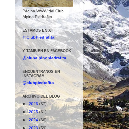
Página WWW del Club
Alpino Piedrafita
ESTAMOS EN X
@ClubPiedrafita
Y TAMBIEN EN FACEBOOK
@clubalpinopiedrafita
ENCUENTRANOS EN
INSTAGRAM
@clubpiedrafita
ARCHIVO DEL BLOG
►
2026
(37)
►
2025
(61)
►
2024
(66)
►
2023
(59)