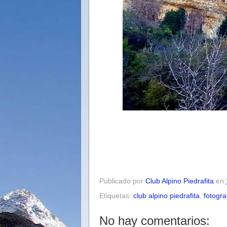
Publicado por
Club Alpino Piedrafita
en
Etiquetas:
club alpino piedrafita
,
fotogra
No hay comentarios: