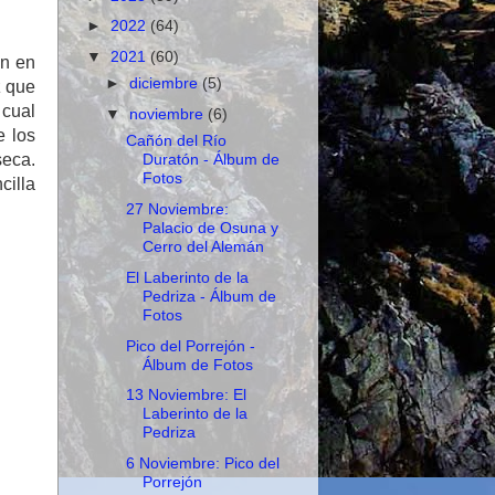
►
2022
(64)
▼
2021
(60)
ón en
►
diciembre
(5)
z que
 cual
▼
noviembre
(6)
e los
Cañón del Río
seca.
Duratón - Álbum de
Fotos
cilla
27 Noviembre:
Palacio de Osuna y
Cerro del Alemán
El Laberinto de la
Pedriza - Álbum de
Fotos
Pico del Porrejón -
Álbum de Fotos
13 Noviembre: El
Laberinto de la
Pedriza
6 Noviembre: Pico del
Porrejón