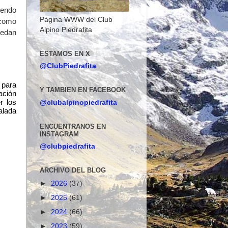
iendo
Página WWW del Club
como
Alpino Piedrafita
uedan
ESTAMOS EN X
@ClubPiedrafita
e
para
Y TAMBIEN EN FACEBOOK
ación
r los
@clubalpinopiedrafita
alada
ENCUENTRANOS EN
INSTAGRAM
@clubpiedrafita
ARCHIVO DEL BLOG
►
2026
(37)
►
2025
(61)
►
2024
(66)
►
2023
(59)