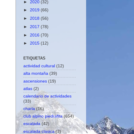
►
2020
(32)
►
2019
(66)
►
2018
(56)
►
2017
(78)
►
2016
(70)
►
2015
(12)
ETIQUETAS
actividad cultural
(12)
alta montaña
(39)
ascensiones
(19)
atlas
(2)
calendario de actividades
(33)
charla
(16)
club alpino piedrafita
(654)
escalada
(42)
escalada clasica
(3)