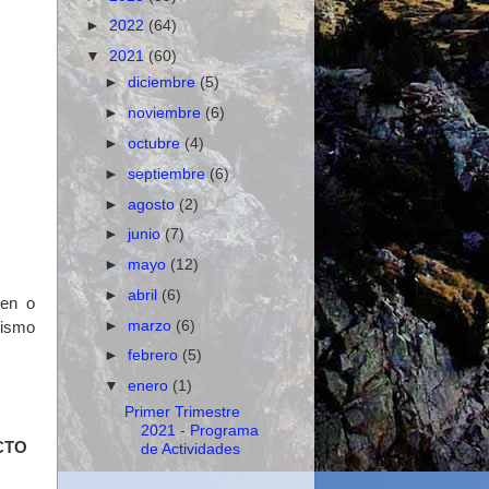
►
2022
(64)
▼
2021
(60)
►
diciembre
(5)
►
noviembre
(6)
►
octubre
(4)
►
septiembre
(6)
►
agosto
(2)
►
junio
(7)
►
mayo
(12)
►
abril
(6)
nen o
►
marzo
(6)
mismo
►
febrero
(5)
▼
enero
(1)
Primer Trimestre
2021 - Programa
CTO
de Actividades