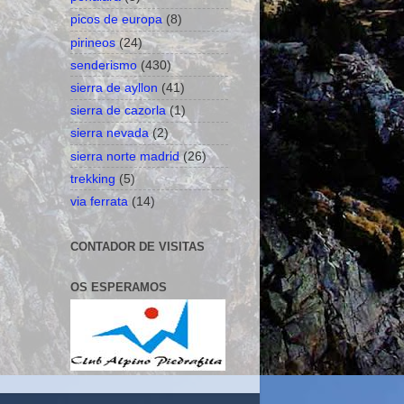
picos de europa
(8)
pirineos
(24)
senderismo
(430)
sierra de ayllon
(41)
sierra de cazorla
(1)
sierra nevada
(2)
sierra norte madrid
(26)
trekking
(5)
via ferrata
(14)
CONTADOR DE VISITAS
OS ESPERAMOS