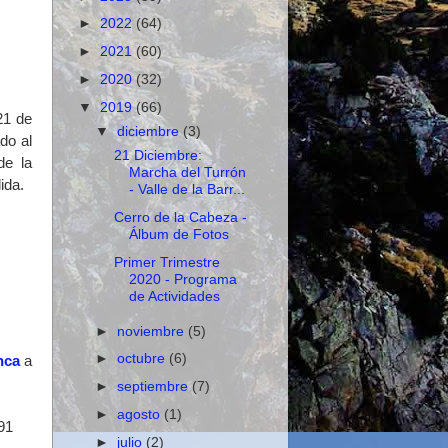
►
2022
(64)
►
2021
(60)
►
2020
(32)
▼
2019
(66)
21 de
▼
diciembre
(3)
do al
21 Diciembre:
de la
Marcha del Turrón
ida.
- Valle de la Barr...
Cerro de la Cabeza -
Álbum de Fotos
Primer Trimestre
2020 - Programa
de Actividades
►
noviembre
(5)
►
octubre
(6)
nca
a
►
septiembre
(7)
►
agosto
(1)
 91
►
julio
(2)