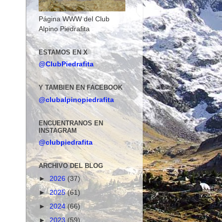
Página WWW del Club
Alpino Piedrafita
ESTAMOS EN X
@ClubPiedrafita
Y TAMBIEN EN FACEBOOK
@clubalpinopiedrafita
ENCUENTRANOS EN
INSTAGRAM
@clubpiedrafita
ARCHIVO DEL BLOG
►
2026
(37)
►
2025
(61)
►
2024
(66)
►
2023
(59)