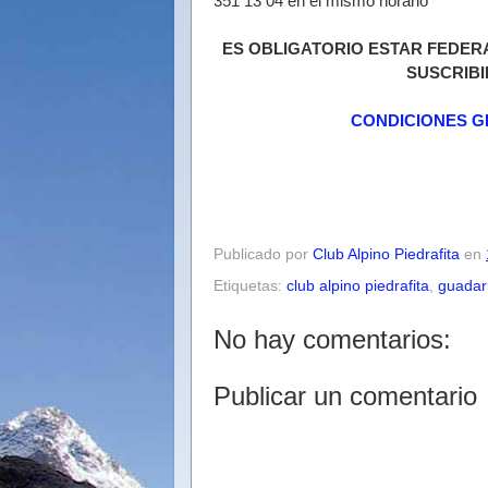
351 13 04 en el mismo horario
ES OBLIGATORIO ESTAR FEDER
SUSCRIBI
CONDICIONES G
Publicado por
Club Alpino Piedrafita
en
Etiquetas:
club alpino piedrafita
,
guada
No hay comentarios:
Publicar un comentario