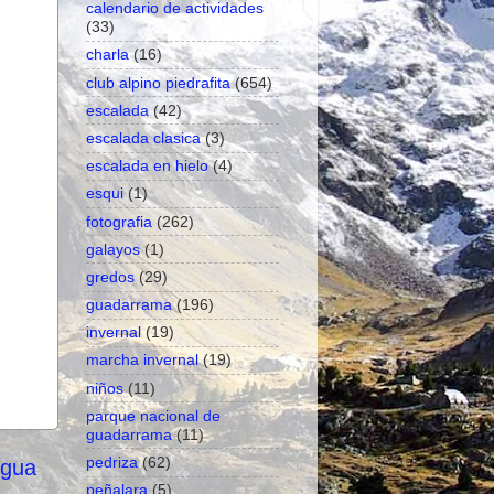
calendario de actividades
(33)
charla
(16)
club alpino piedrafita
(654)
escalada
(42)
escalada clasica
(3)
escalada en hielo
(4)
esqui
(1)
fotografia
(262)
galayos
(1)
gredos
(29)
guadarrama
(196)
invernal
(19)
marcha invernal
(19)
niños
(11)
parque nacional de
guadarrama
(11)
pedriza
(62)
igua
peñalara
(5)