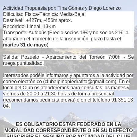
Actividad Propuesta por: Tina Gómez y Diego Lorenzo
Dificultad Física-Técnica: Media-Baja
Desnivel: +427m, -456m aprox.
Recorrido: Lineal, 13Km
Transporte: Autobús
(Precio socios 18€ y no socios 21€, a
abonar en el momento de la inscripción, plazo hasta el
martes 31 de mayo
)
Salida: Pozuelo - Aparcamiento del Torreón 7:00h - Se
ruega puntualidad.
Interesados podéis informaros y apuntaros a la actividad por
correo electrónico (clubalpinopiedrafita@gmail.com).
En el
local del Club os atenderemos para consultas los martes y
viernes de 20:00 a 21:30 horas de forma presencial
(recomendamos pedir cita previa) o en el teléfono 91 351 13
04.
ES OBLIGATORIO ESTAR FEDERADO EN LA
MODALIDAD CORRESPONDIENTE O EN SU DEFECTO
SUSCRIBIR EL SEGURO POR ACTIVIDAD DEL CLUB