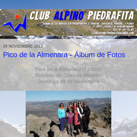
29 NOVIEMBRE 2017
Pico de la Almenara - Álbum de Fotos
Pico de la Almenara (1.262m)
Robledo de Chavela (Madrid)
Domingo 26 de Noviembre