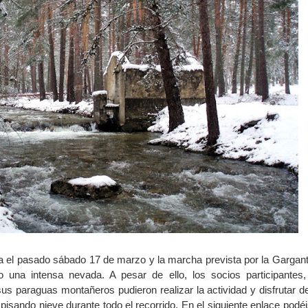
ra el pasado sábado 17 de marzo y la marcha prevista por la Gargant
 una intensa nevada. A pesar de ello, los socios participantes,
sus paraguas montañeros pudieron realizar la actividad y disfrutar d
pisando nieve durante todo el recorrido. En el siguiente enlace podéi