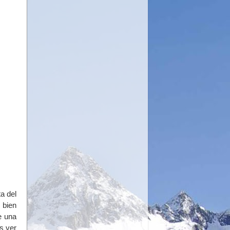
a del
 bien
e una
s ver