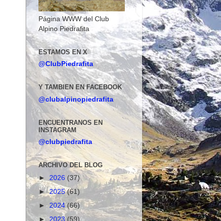
Página WWW del Club
Alpino Piedrafita
ESTAMOS EN X
@ClubPiedrafita
Y TAMBIEN EN FACEBOOK
@clubalpinopiedrafita
ENCUENTRANOS EN
INSTAGRAM
@clubpiedrafita
ARCHIVO DEL BLOG
►
2026
(37)
►
2025
(61)
►
2024
(66)
►
2023
(59)