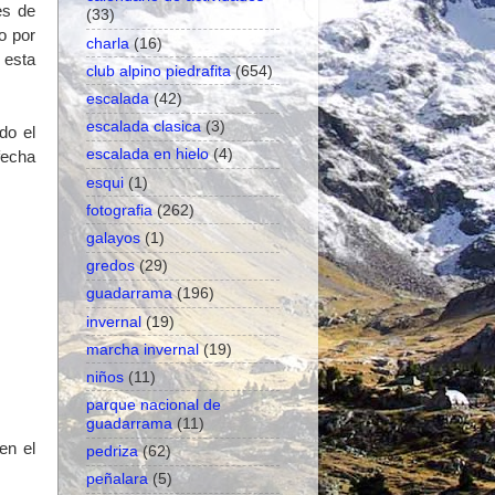
es de
(33)
o por
charla
(16)
 esta
club alpino piedrafita
(654)
escalada
(42)
escalada clasica
(3)
do el
escalada en hielo
(4)
fecha
esqui
(1)
fotografia
(262)
galayos
(1)
gredos
(29)
guadarrama
(196)
invernal
(19)
marcha invernal
(19)
niños
(11)
parque nacional de
guadarrama
(11)
en el
pedriza
(62)
peñalara
(5)