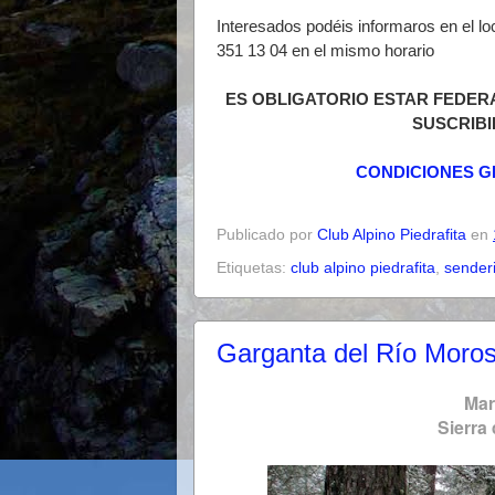
Interesados podéis informaros en el lo
351 13 04 en el mismo horario
ES OBLIGATORIO ESTAR FEDER
SUSCRIBI
CONDICIONES G
Publicado por
Club Alpino Piedrafita
en
Etiquetas:
club alpino piedrafita
,
sender
Garganta del Río Moros
Mar
Sierra