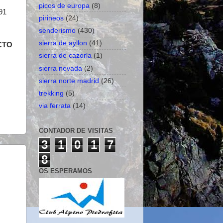
picos de europa
(8)
 91
pirineos
(24)
senderismo
(430)
sierra de ayllon
(41)
CTO
sierra de cazorla
(1)
sierra nevada
(2)
sierra norte madrid
(26)
trekking
(5)
via ferrata
(14)
CONTADOR DE VISITAS
3
1
0
1
7
8
OS ESPERAMOS