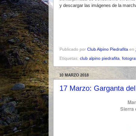
y descargar las imágenes de la march
Publicado por
Club Alpino Piedrafita
en
Etiquetas:
club alpino piedrafita
,
fotogra
10 MARZO 2018
17 Marzo: Garganta de
Mar
Sierra