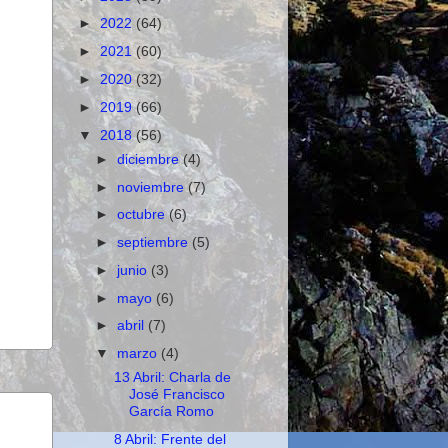
►
2022
(64)
►
2021
(60)
►
2020
(32)
►
2019
(66)
▼
2018
(56)
►
diciembre
(4)
►
noviembre
(7)
►
octubre
(6)
►
septiembre
(5)
►
junio
(3)
►
mayo
(6)
►
abril
(7)
▼
marzo
(4)
13 Abril: Charla de
José Francisco
García Romo
8 Abril: Frente del