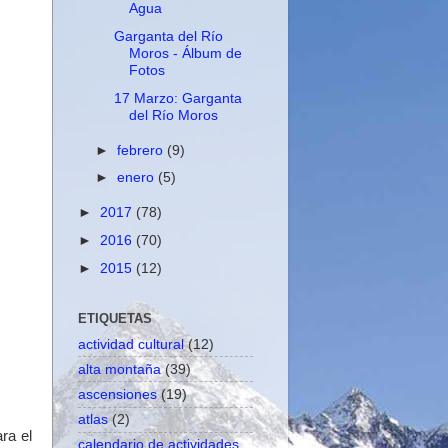
Agua
Garganta del Río
Moros - Álbum de
Fotos
17 Marzo: Garganta
del Río Moros
►
febrero
(9)
►
enero
(5)
►
2017
(78)
►
2016
(70)
►
2015
(12)
ETIQUETAS
actividad cultural
(12)
alta montaña
(39)
ascensiones
(19)
atlas
(2)
ra el
calendario de actividades