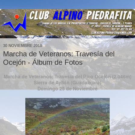
30 NOVIEMBRE 2018
Marcha de Veteranos: Travesía del
Ocejón - Álbum de Fotos
Marcha de Veteranos: Travesía del Pico Ocejón (2.046m)
Sierra de Ayllón (Guadalajara)
Domingo 25 de Noviembre