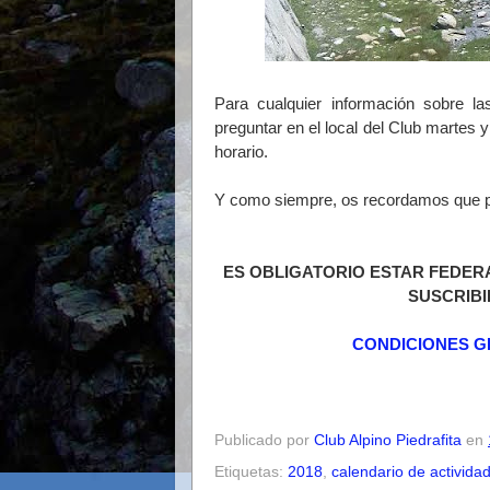
Para cualquier información sobre la
preguntar en el local del Club martes 
horario.
Y como siempre, os recordamos que para
ES OBLIGATORIO ESTAR FEDER
SUSCRIBI
CONDICIONES G
Publicado por
Club Alpino Piedrafita
en
Etiquetas:
2018
,
calendario de activida