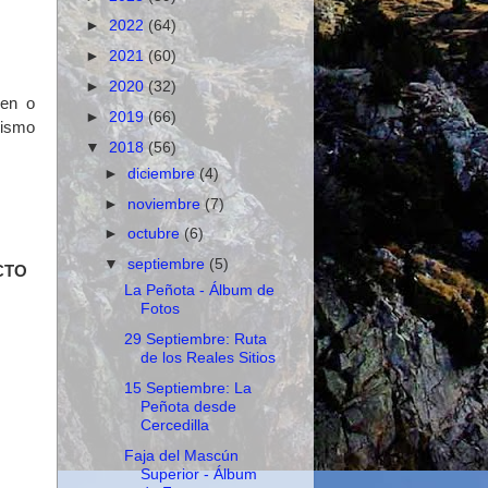
►
2022
(64)
►
2021
(60)
►
2020
(32)
nen o
►
2019
(66)
mismo
▼
2018
(56)
►
diciembre
(4)
►
noviembre
(7)
►
octubre
(6)
▼
septiembre
(5)
CTO
La Peñota - Álbum de
Fotos
29 Septiembre: Ruta
de los Reales Sitios
15 Septiembre: La
Peñota desde
Cercedilla
Faja del Mascún
Superior - Álbum