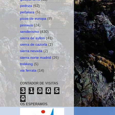
pedriza
(62)
peñalara
(5)
picos de europa
(8)
pirineos
(24)
senderismo
(430)
sierra de ayllon
(41)
sierra de cazorla
(1)
sierra nevada
(2)
sierra norte madrid
(26)
trekking
(5)
via ferrata
(14)
CONTADOR DE VISITAS
3
1
0
0
5
0
OS ESPERAMOS