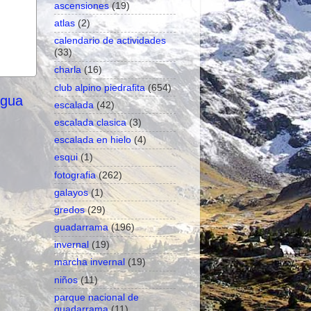
ascensiones
(19)
atlas
(2)
calendario de actividades
(33)
charla
(16)
club alpino piedrafita
(654)
igua
escalada
(42)
escalada clasica
(3)
escalada en hielo
(4)
esqui
(1)
fotografia
(262)
galayos
(1)
gredos
(29)
guadarrama
(196)
invernal
(19)
marcha invernal
(19)
niños
(11)
parque nacional de
guadarrama
(11)