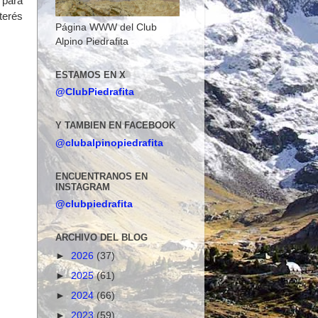
 para
terés
Página WWW del Club
Alpino Piedrafita
ESTAMOS EN X
@ClubPiedrafita
Y TAMBIEN EN FACEBOOK
@clubalpinopiedrafita
ENCUENTRANOS EN
INSTAGRAM
@clubpiedrafita
ARCHIVO DEL BLOG
►
2026
(37)
►
2025
(61)
►
2024
(66)
►
2023
(59)