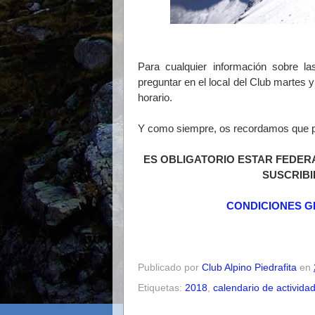
Para cualquier información sobre la
preguntar en el local del Club martes 
horario.
Y como siempre, os recordamos que para
ES OBLIGATORIO ESTAR FEDER
SUSCRIBI
CONDICIONES G
Publicado por
Club Alpino Piedrafita
en
Etiquetas:
2018
,
calendario de activida