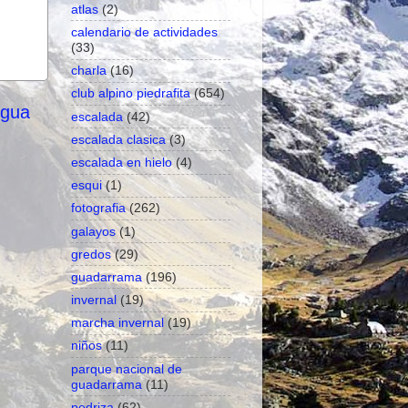
atlas
(2)
calendario de actividades
(33)
charla
(16)
club alpino piedrafita
(654)
igua
escalada
(42)
escalada clasica
(3)
escalada en hielo
(4)
esqui
(1)
fotografia
(262)
galayos
(1)
gredos
(29)
guadarrama
(196)
invernal
(19)
marcha invernal
(19)
niños
(11)
parque nacional de
guadarrama
(11)
pedriza
(62)