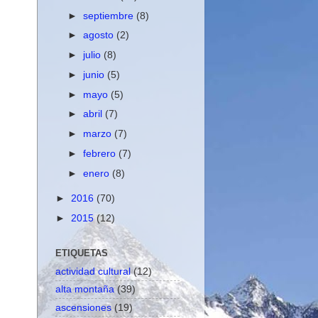
►
septiembre
(8)
►
agosto
(2)
►
julio
(8)
►
junio
(5)
►
mayo
(5)
►
abril
(7)
►
marzo
(7)
►
febrero
(7)
►
enero
(8)
►
2016
(70)
►
2015
(12)
ETIQUETAS
actividad cultural
(12)
alta montaña
(39)
ascensiones
(19)