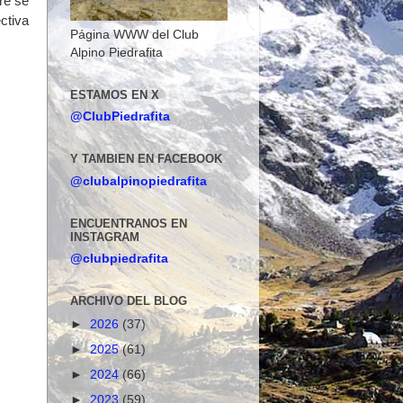
re se
ctiva
Página WWW del Club
Alpino Piedrafita
ESTAMOS EN X
@ClubPiedrafita
Y TAMBIEN EN FACEBOOK
@clubalpinopiedrafita
ENCUENTRANOS EN
INSTAGRAM
@clubpiedrafita
ARCHIVO DEL BLOG
►
2026
(37)
►
2025
(61)
►
2024
(66)
►
2023
(59)