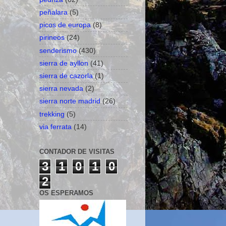
peñalara
(5)
picos de europa
(8)
pirineos
(24)
senderismo
(430)
sierra de ayllon
(41)
sierra de cazorla
(1)
sierra nevada
(2)
sierra norte madrid
(26)
trekking
(5)
via ferrata
(14)
CONTADOR DE VISITAS
3
1
0
1
0
2
OS ESPERAMOS