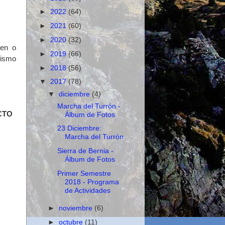
►
2022
(64)
►
2021
(60)
►
2020
(32)
nen o
►
2019
(66)
mismo
►
2018
(56)
▼
2017
(78)
▼
diciembre
(4)
Marcha del Turrón -
CTO
Álbum de Fotos
23 Diciembre:
Marcha del Turrón
Sierra de Bernia -
Álbum de Fotos
Primer Semestre
2018 - Programa
de Actividades
►
noviembre
(6)
►
octubre
(11)